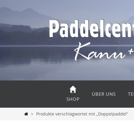
Zum
Inhalt
springen
Zum
Inhalt
ÜBER UNS
TE
springen
SHOP
Start
Produkte verschlagwortet mit „Doppelpaddel“