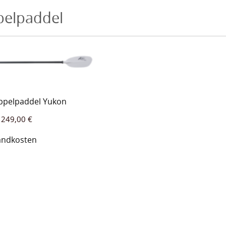
elpaddel
ppelpaddel Yukon
–
249,00
€
andkosten