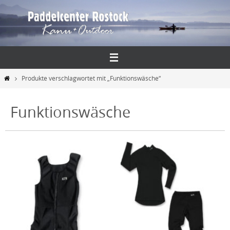
Zum
Inhalt
springen
Start
Produkte verschlagwortet mit „Funktionswäsche“
Funktionswäsche