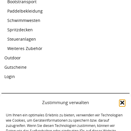
Bootstransport
Paddelbekleidung
Schwimmwesten
Spritzdecken
Steueranlagen
Weiteres Zubehör
Outdoor
Gutscheine
Login
Zustimmung verwalten
Paddelcenter Rostock
Um Ihnen ein optimales Erlebnis zu bieten, verwenden wir Technologien
Am Warnowufer 59
wie Cookies, um Geräteinformationen zu speichern bzw. darauf
18057 Rostock
zuzugreifen. Wenn Sie diesen Technologien zustimmen, können wir
Tel. 0381-2034620
Daten wie das Surfverhalten oder eindeutige IDs auf dieser Website