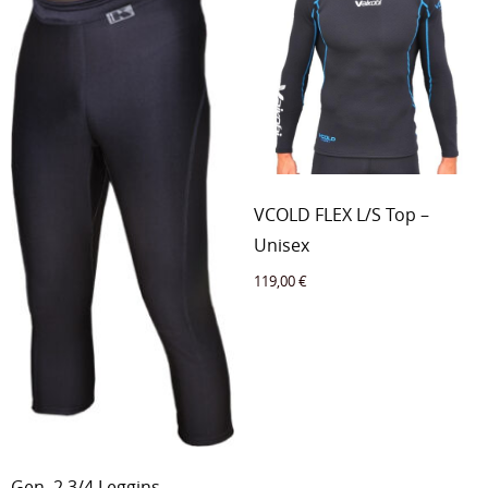
VCOLD FLEX L/S Top –
Unisex
119,00
€
Gen. 2 3/4 Leggins