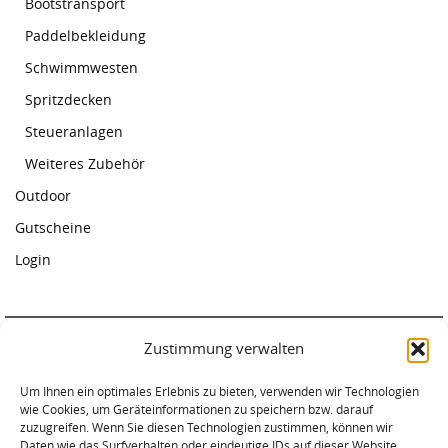
Bootstransport
Paddelbekleidung
Schwimmwesten
Spritzdecken
Steueranlagen
Weiteres Zubehör
Outdoor
Gutscheine
Login
Zustimmung verwalten
Paddelcenter Rostock
Um Ihnen ein optimales Erlebnis zu bieten, verwenden wir Technologien
Am Warnowufer 59
wie Cookies, um Geräteinformationen zu speichern bzw. darauf
18057 Rostock
zuzugreifen. Wenn Sie diesen Technologien zustimmen, können wir
Tel. 0381-2034620
Daten wie das Surfverhalten oder eindeutige IDs auf dieser Website