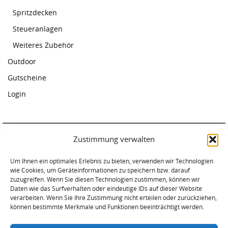
Spritzdecken
Steueranlagen
Weiteres Zubehör
Outdoor
Gutscheine
Login
Zustimmung verwalten
Paddelcenter Rostock
Am Warnowufer 59
Um Ihnen ein optimales Erlebnis zu bieten, verwenden wir Technologien
wie Cookies, um Geräteinformationen zu speichern bzw. darauf
18057 Rostock
zuzugreifen. Wenn Sie diesen Technologien zustimmen, können wir
Tel. 0381-2034620
Daten wie das Surfverhalten oder eindeutige IDs auf dieser Website
verarbeiten. Wenn Sie Ihre Zustimmung nicht erteilen oder zurückziehen,
können bestimmte Merkmale und Funktionen beeinträchtigt werden.