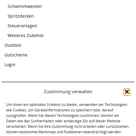
Schwimmwesten
Spritzdecken
Steueranlagen
Weiteres Zubehör
Outdoor
Gutscheine
Login
Zustimmung verwalten
Paddelcenter Rostock
Am Warnowufer 59
Um Ihnen ein optimales Erlebnis zu bieten, verwenden wir Technologien
wie Cookies, um Geräteinformationen zu speichern bzw. darauf
18057 Rostock
zuzugreifen. Wenn Sie diesen Technologien zustimmen, können wir
Tel. 0381-2034620
Daten wie das Surfverhalten oder eindeutige IDs auf dieser Website
verarbeiten. Wenn Sie Ihre Zustimmung nicht erteilen oder zurückziehen,
können bestimmte Merkmale und Funktionen beeinträchtigt werden.