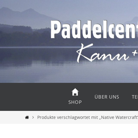
Zum
Inhalt
springen
Zum
Inhalt
ÜBER UNS
TE
springen
SHOP
Start
Produkte verschlagwortet mit „Native Watercraft