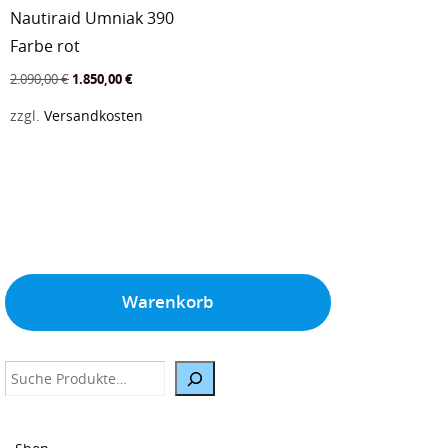
Nautiraid Umniak 390
Farbe rot
Ursprünglicher
Aktueller
2.090,00
€
1.850,00
€
Preis
Preis
zzgl.
Versandkosten
war:
ist:
2.090,00 €
1.850,00 €.
Warenkorb
Suche