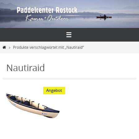
Zum
Inhalt
springen
Start
Produkte verschlagwortet mit „Nautiraid“
Nautiraid
Angebot