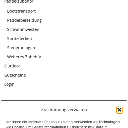
Paddelzubehör
Bootstransport
Paddelbekleidung
Schwimmwesten
Spritzdecken
Steueranlagen
Weiteres Zubehör
Outdoor
Gutscheine
Login
Zustimmung verwalten
Paddelcenter Rostock
Um Ihnen ein optimales Erlebnis zu bieten, verwenden wir Technologien
Am Warnowufer 59
wie Cookies, um Geräteinformationen zu speichern bzw. darauf