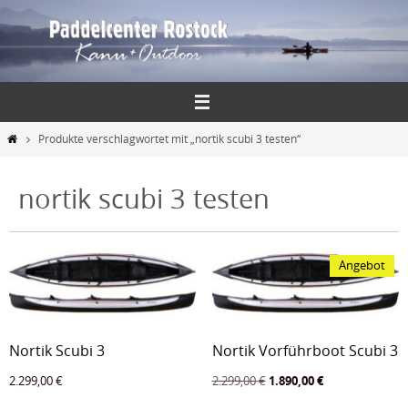
Zum
Inhalt
springen
Start
Produkte verschlagwortet mit „nortik scubi 3 testen“
nortik scubi 3 testen
Angebot
Nortik Scubi 3
Nortik Vorführboot Scubi 3
Ursprünglicher
Aktueller
2.299,00
€
2.299,00
€
1.890,00
€
Preis
Preis