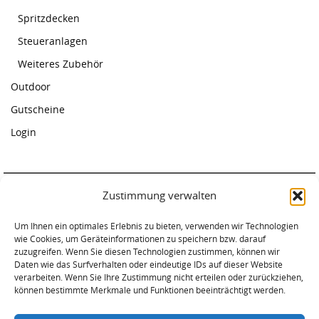
Spritzdecken
Steueranlagen
Weiteres Zubehör
Outdoor
Gutscheine
Login
Zustimmung verwalten
Paddelcenter Rostock
Um Ihnen ein optimales Erlebnis zu bieten, verwenden wir Technologien
Am Warnowufer 59
wie Cookies, um Geräteinformationen zu speichern bzw. darauf
18057 Rostock
zuzugreifen. Wenn Sie diesen Technologien zustimmen, können wir
Tel. 0381-2034620
Daten wie das Surfverhalten oder eindeutige IDs auf dieser Website
verarbeiten. Wenn Sie Ihre Zustimmung nicht erteilen oder zurückziehen,
können bestimmte Merkmale und Funktionen beeinträchtigt werden.