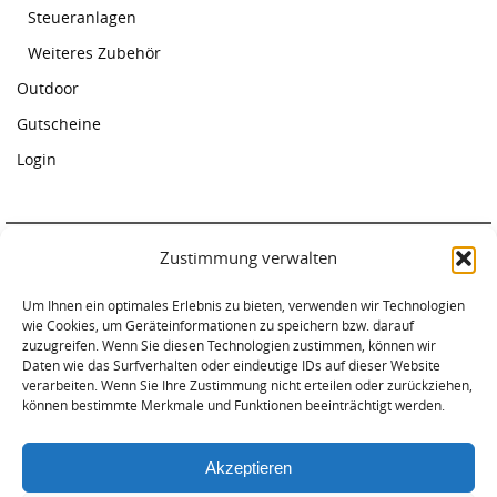
Steueranlagen
Weiteres Zubehör
Outdoor
Gutscheine
Login
Zustimmung verwalten
Paddelcenter Rostock
Am Warnowufer 59
Um Ihnen ein optimales Erlebnis zu bieten, verwenden wir Technologien
wie Cookies, um Geräteinformationen zu speichern bzw. darauf
18057 Rostock
zuzugreifen. Wenn Sie diesen Technologien zustimmen, können wir
Tel. 0381-2034620
Daten wie das Surfverhalten oder eindeutige IDs auf dieser Website
verarbeiten. Wenn Sie Ihre Zustimmung nicht erteilen oder zurückziehen,
können bestimmte Merkmale und Funktionen beeinträchtigt werden.
Akzeptieren