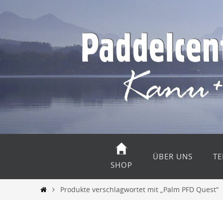
Zum
Inhalt
springen
Zum
Inhalt
ÜBER UNS
TE
springen
SHOP
Start
Produkte verschlagwortet mit „Palm PFD Quest“