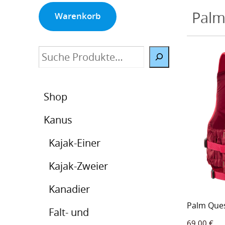
Palm
Warenkorb
Suche
Shop
Kanus
Kajak-Einer
Kajak-Zweier
Kanadier
Palm Que
Falt- und
69,00
€