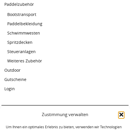
Paddelzubehör
Bootstransport
Paddelbekleidung
Schwimmwesten
Spritzdecken
Steueranlagen
Weiteres Zubehör
Outdoor
Gutscheine
Login
Zustimmung verwalten
Paddelcenter Rostock
Um Ihnen ein optimales Erlebnis zu bieten, verwenden wir Technologien
Am Warnowufer 59