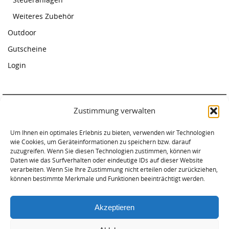
Weiteres Zubehör
Outdoor
Gutscheine
Login
Zustimmung verwalten
Paddelcenter Rostock
Um Ihnen ein optimales Erlebnis zu bieten, verwenden wir Technologien
Am Warnowufer 59
wie Cookies, um Geräteinformationen zu speichern bzw. darauf
18057 Rostock
zuzugreifen. Wenn Sie diesen Technologien zustimmen, können wir
Tel. 0381-2034620
Daten wie das Surfverhalten oder eindeutige IDs auf dieser Website
verarbeiten. Wenn Sie Ihre Zustimmung nicht erteilen oder zurückziehen,
können bestimmte Merkmale und Funktionen beeinträchtigt werden.
Akzeptieren