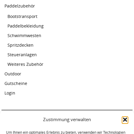
Paddelzubehör
Bootstransport
Paddelbekleidung
Schwimmwesten
Spritzdecken
Steueranlagen
Weiteres Zubehör
Outdoor
Gutscheine
Login
Zustimmung verwalten
Paddelcenter Rostock
Am Warnowufer 59
Um Ihnen ein optimales Erlebnis zu bieten, verwenden wir Technologien