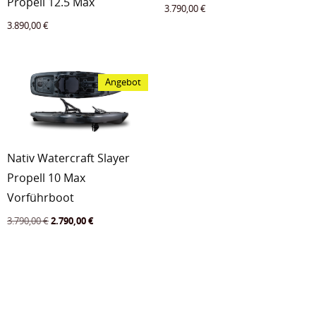
Propell 12.5 Max
3.790,00
€
3.890,00
€
Angebot
Nativ Watercraft Slayer
Propell 10 Max
Vorführboot
Ursprünglicher
Aktueller
3.790,00
€
2.790,00
€
Preis
Preis
war:
ist:
3.790,00 €
2.790,00 €.