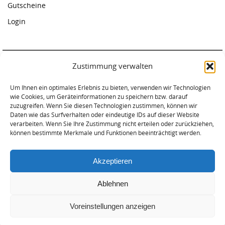
Gutscheine
Login
Zustimmung verwalten
Paddelcenter Rostock
Am Warnowufer 59
Um Ihnen ein optimales Erlebnis zu bieten, verwenden wir Technologien
wie Cookies, um Geräteinformationen zu speichern bzw. darauf
18057 Rostock
zuzugreifen. Wenn Sie diesen Technologien zustimmen, können wir
Tel. 0381-2034620
Daten wie das Surfverhalten oder eindeutige IDs auf dieser Website
verarbeiten. Wenn Sie Ihre Zustimmung nicht erteilen oder zurückziehen,
können bestimmte Merkmale und Funktionen beeinträchtigt werden.
Akzeptieren
Ablehnen
AGB – DATENSCHUTZ – WIEDERRUFSBELEHRUNG
IMPRESSUM
Voreinstellungen anzeigen
Präsentiert von
Nirvana
&
WordPress.