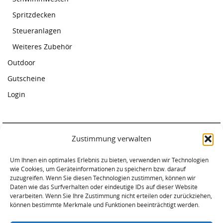
Spritzdecken
Steueranlagen
Weiteres Zubehör
Outdoor
Gutscheine
Login
Zustimmung verwalten
Paddelcenter Rostock
Um Ihnen ein optimales Erlebnis zu bieten, verwenden wir Technologien
Am Warnowufer 59
wie Cookies, um Geräteinformationen zu speichern bzw. darauf
18057 Rostock
zuzugreifen. Wenn Sie diesen Technologien zustimmen, können wir
Tel. 0381-2034620
Daten wie das Surfverhalten oder eindeutige IDs auf dieser Website
verarbeiten. Wenn Sie Ihre Zustimmung nicht erteilen oder zurückziehen,
können bestimmte Merkmale und Funktionen beeinträchtigt werden.