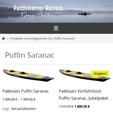
Zum
Inhalt
springen
Start
Produkte verschlagwortet mit „Puffin Saranac“
Puffin Saranac
Angebot
Pakboats Puffin Saranac
Pakboats Vorführboot
Puffin Saranac, Jubelpaket
1.499,00
€
–
1.999,00
€
Ursprünglicher
Aktueller
1.999,00
€
1.690,00
€
zzgl.
Versandkosten
Preis
Preis