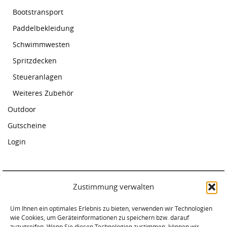
Bootstransport
Paddelbekleidung
Schwimmwesten
Spritzdecken
Steueranlagen
Weiteres Zubehör
Outdoor
Gutscheine
Login
Zustimmung verwalten
Paddelcenter Rostock
Am Warnowufer 59
Um Ihnen ein optimales Erlebnis zu bieten, verwenden wir Technologien
wie Cookies, um Geräteinformationen zu speichern bzw. darauf
18057 Rostock
zuzugreifen. Wenn Sie diesen Technologien zustimmen, können wir