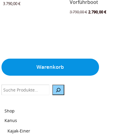
Vorführboot
3.790,00
€
Ursprünglicher
Aktueller
3.790,00
€
2.790,00
€
Preis
Preis
war:
ist:
3.790,00 €
2.790,00 €.
Warenkorb
Suche
Shop
Kanus
Kajak-Einer