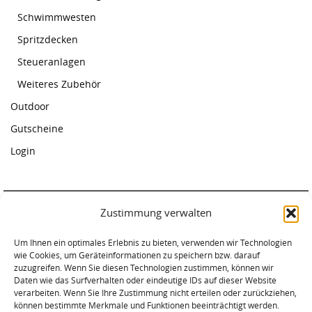
Schwimmwesten
Spritzdecken
Steueranlagen
Weiteres Zubehör
Outdoor
Gutscheine
Login
Zustimmung verwalten
Paddelcenter Rostock
Um Ihnen ein optimales Erlebnis zu bieten, verwenden wir Technologien
Am Warnowufer 59
wie Cookies, um Geräteinformationen zu speichern bzw. darauf
18057 Rostock
zuzugreifen. Wenn Sie diesen Technologien zustimmen, können wir
Tel. 0381-2034620
Daten wie das Surfverhalten oder eindeutige IDs auf dieser Website
verarbeiten. Wenn Sie Ihre Zustimmung nicht erteilen oder zurückziehen,
können bestimmte Merkmale und Funktionen beeinträchtigt werden.