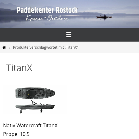
Zum
Inhalt
springen
Start
Produkte verschlagwortet mit „TitanX“
TitanX
Nativ Watercraft TitanX
Propel 10.5