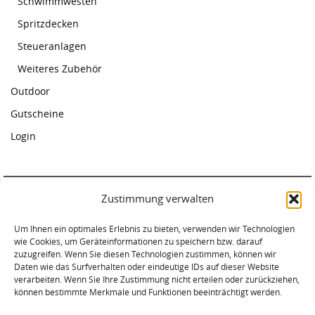
Schwimmwesten
Spritzdecken
Steueranlagen
Weiteres Zubehör
Outdoor
Gutscheine
Login
Zustimmung verwalten
Paddelcenter Rostock
Um Ihnen ein optimales Erlebnis zu bieten, verwenden wir Technologien
Am Warnowufer 59
wie Cookies, um Geräteinformationen zu speichern bzw. darauf
18057 Rostock
zuzugreifen. Wenn Sie diesen Technologien zustimmen, können wir
Tel. 0381-2034620
Daten wie das Surfverhalten oder eindeutige IDs auf dieser Website
verarbeiten. Wenn Sie Ihre Zustimmung nicht erteilen oder zurückziehen,
können bestimmte Merkmale und Funktionen beeinträchtigt werden.