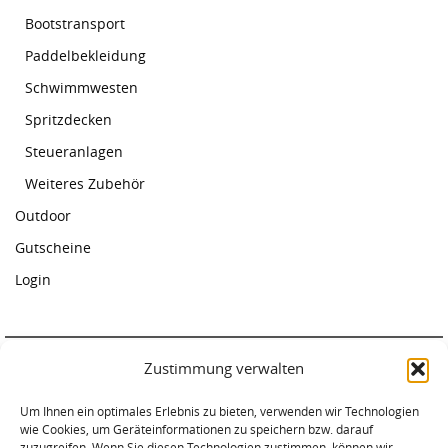
Bootstransport
Paddelbekleidung
Schwimmwesten
Spritzdecken
Steueranlagen
Weiteres Zubehör
Outdoor
Gutscheine
Login
Zustimmung verwalten
Paddelcenter Rostock
Am Warnowufer 59
Um Ihnen ein optimales Erlebnis zu bieten, verwenden wir Technologien
wie Cookies, um Geräteinformationen zu speichern bzw. darauf
18057 Rostock
zuzugreifen. Wenn Sie diesen Technologien zustimmen, können wir