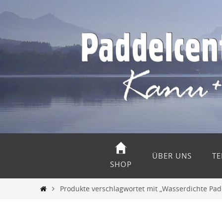
Zum
Inhalt
springen
Zum
Inhalt
ÜBER UNS
TE
springen
SHOP
Start
Produkte verschlagwortet mit „Wasserdichte Pad