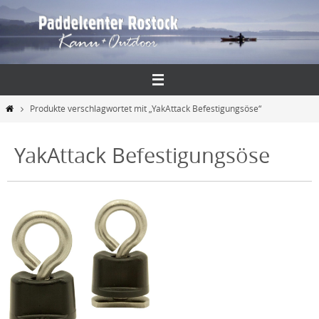
Zum
Inhalt
springen
Start
Produkte verschlagwortet mit „YakAttack Befestigungsöse“
YakAttack Befestigungsöse