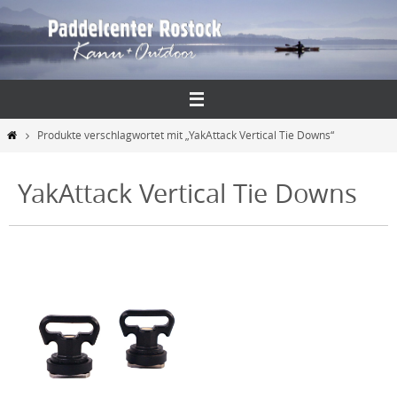
Zum
Inhalt
springen
Start
Produkte verschlagwortet mit „YakAttack Vertical Tie Downs“
YakAttack Vertical Tie Downs