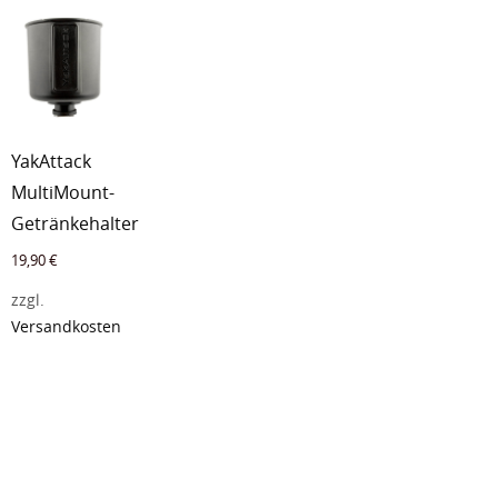
79,90 €
72,
YakAttack
MultiMount-
Getränkehalter
19,90
€
zzgl.
Versandkosten