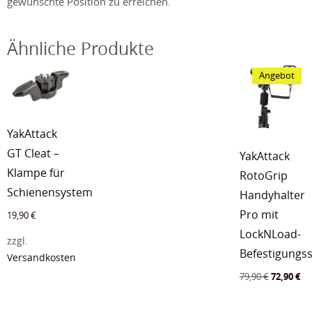
gewünschte Position zu erreichen.
Ähnliche Produkte
Angebot
YakAttack
GT Cleat –
YakAttack
Klampe für
RotoGrip
Schienensystem
Handyhalter
Pro mit
19,90
€
LockNLoad-
zzgl.
Befestigungs
Versandkosten
Ursprüngl
Akt
79,90
€
72,90
€
Preis
Pre
war:
ist: