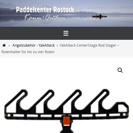
Zum
Inhalt
springen
Start
Angelzubehör - YakAttack
YakAttack CenterStage Rod Stager –
Rutenhalter für bis zu vier Ruten