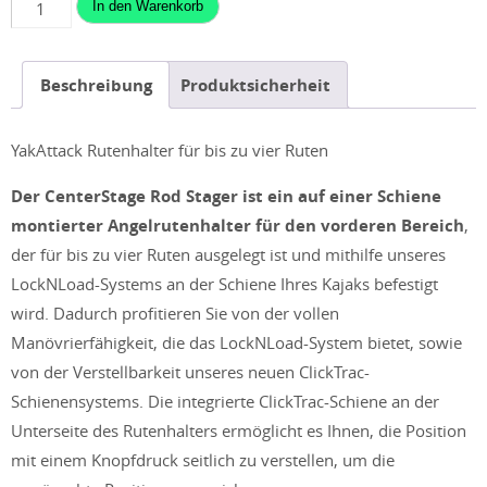
YakAttack
In den Warenkorb
CenterStage
Rod
Beschreibung
Produktsicherheit
Stager
-
Rutenhalter
YakAttack Rutenhalter für bis zu vier Ruten
für
Der CenterStage Rod Stager ist ein auf einer Schiene
bis
montierter Angelrutenhalter für den vorderen Bereich
,
zu
der für bis zu vier Ruten ausgelegt ist und mithilfe unseres
vier
LockNLoad-Systems an der Schiene Ihres Kajaks befestigt
Ruten
wird. Dadurch profitieren Sie von der vollen
Menge
Manövrierfähigkeit, die das LockNLoad-System bietet, sowie
von der Verstellbarkeit unseres neuen ClickTrac-
Schienensystems. Die integrierte ClickTrac-Schiene an der
Unterseite des Rutenhalters ermöglicht es Ihnen, die Position
mit einem Knopfdruck seitlich zu verstellen, um die