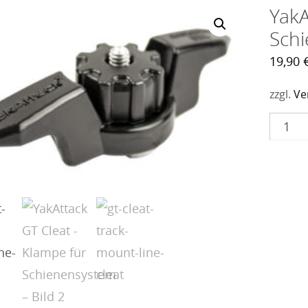
YakA
Sch
19,90
zzgl.
Ve
YakAtt
GT
Cleat
-
Klamp
für
Schie
Menge