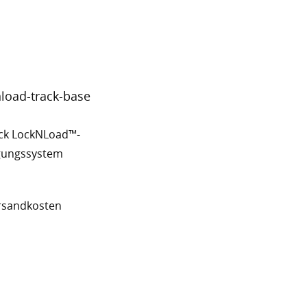
ck LockNLoad™-
gungssystem
rsandkosten