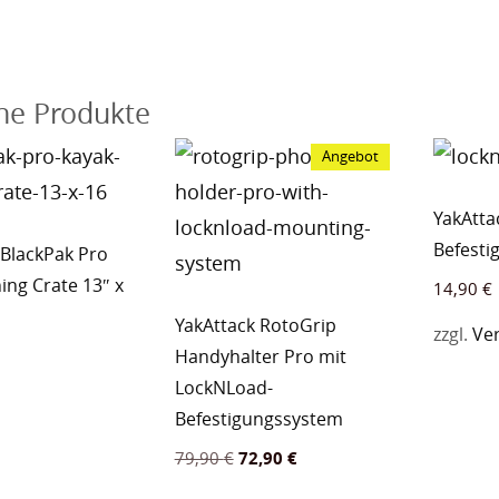
he Produkte
Angebot
YakAtta
Befesti
 BlackPak Pro
ing Crate 13″ x
14,90
€
YakAttack RotoGrip
zzgl.
Ve
Handyhalter Pro mit
LockNLoad-
Befestigungssystem
Ursprünglicher
Aktueller
79,90
€
72,90
€
Preis
Preis