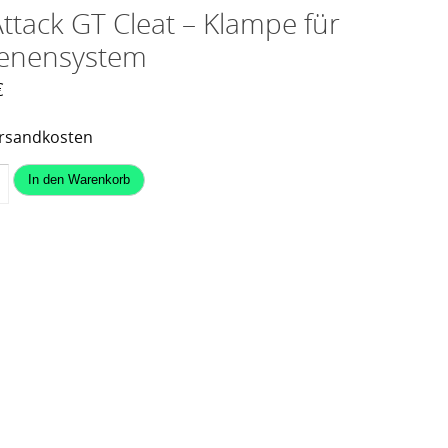
ttack GT Cleat – Klampe für
ienensystem
€
rsandkosten
ack
In den Warenkorb
e
nensystem