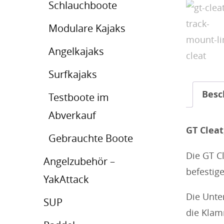
Schlauchboote
Modulare Kajaks
Angelkajaks
Surfkajaks
Besc
Testboote im
Abverkauf
GT Clea
Gebrauchte Boote
Die GT C
Angelzubehör –
befestig
YakAttack
Die Unte
SUP
die Klam