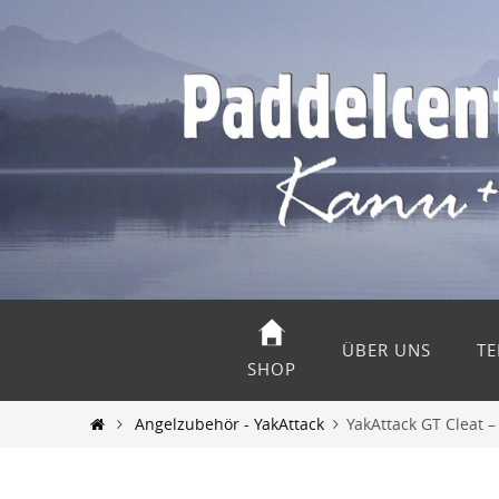
Zum
Inhalt
springen
Zum
Inhalt
ÜBER UNS
TE
springen
SHOP
Start
Angelzubehör - YakAttack
YakAttack GT Cleat 