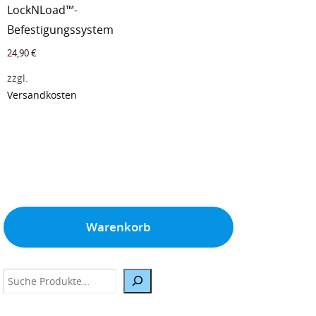
LockNLoad™-
Befestigungssystem
24,90
€
zzgl.
Versandkosten
Warenkorb
Suche