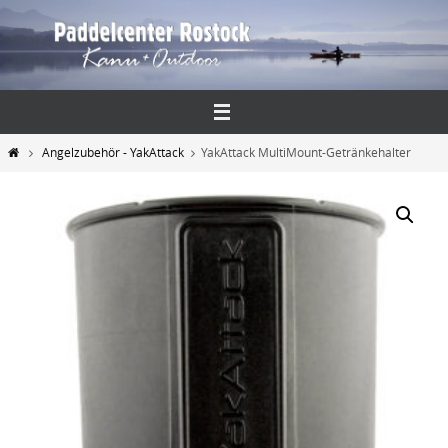
Zum
Inhalt
springen
Start
Angelzubehör - YakAttack
YakAttack MultiMount-Getränkehalter