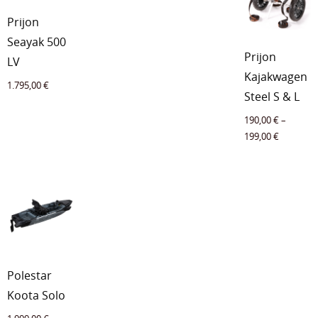
Prijon
Seayak 500
Prijon
LV
Kajakwagen
1.795,00
€
Steel S & L
190,00
€
–
199,00
€
Polestar
Koota Solo