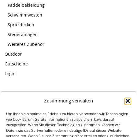
Paddelbekleidung
Schwimmwesten
Spritzdecken
Steueranlagen
Weiteres Zubehör
Outdoor
Gutscheine
Login
Zustimmung verwalten
Paddelcenter Rostock
Am Warnowufer 59
Um Ihnen ein optimales Erlebnis zu bieten, verwenden wir Technologien
wie Cookies, um Geräteinformationen zu speichern bzw. darauf
18057 Rostock
zuzugreifen. Wenn Sie diesen Technologien zustimmen, können wir
Tel. 0381-2034620
Daten wie das Surfverhalten oder eindeutige IDs auf dieser Website
verarbeiten. Wenn Sie Ihre Zustimmung nicht erteilen oder zurückziehen,