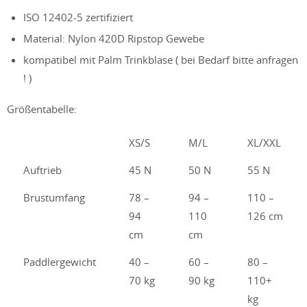
ISO 12402-5 zertifiziert
Material: Nylon 420D Ripstop Gewebe
kompatibel mit Palm Trinkblase ( bei Bedarf bitte anfragen
! )
Größentabelle:
XS/S
M/L
XL/XXL
Auftrieb
45 N
50 N
55 N
Brustumfang
78 –
94 –
110 –
94
110
126 cm
cm
cm
Paddlergewicht
40 –
60 –
80 –
70 kg
90 kg
110+
kg