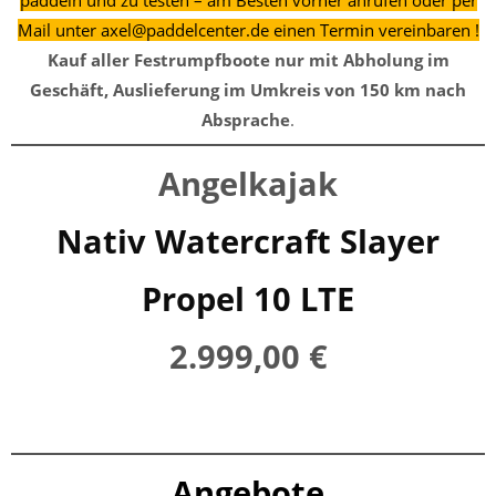
paddeln und zu testen – am Besten vorher anrufen oder per
Mail unter axel@paddelcenter.de einen Termin vereinbaren !
Kauf aller Festrumpfboote nur mit Abholung im
Geschäft, Auslieferung im Umkreis von 150 km nach
Absprache
.
Angelkajak
Nativ Watercraft Slayer
Propel 10 LTE
2.999,00 €
Angebote