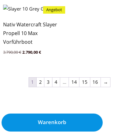
Angebot
Nativ Watercraft Slayer
Propell 10 Max
Vorführboot
Ursprünglicher
Aktueller
3.790,00
€
2.790,00
€
Preis
Preis
war:
ist:
3.790,00 €
2.790,00 €.
1
2
3
4
…
14
15
16
→
Warenkorb