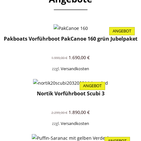
ANGEBOT
PRODUKT
Pakboats Vorführboot PakCanoe 160 grün Jubelpaket
IM
ANGEBOT
Ursprünglicher
Aktueller
1.690,00
€
1.999,00
€
Preis
Preis
zzgl.
Versandkosten
war:
ist:
1.999,00 €
1.690,00 €.
ANGEBOT
PRODUKT
Nortik Vorführboot Scubi 3
IM
ANGEBOT
Ursprünglicher
Aktueller
1.890,00
€
2.299,00
€
Preis
Preis
zzgl.
Versandkosten
war:
ist:
2.299,00 €
1.890,00 €.
ANGEBOT