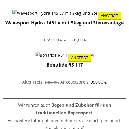
Preis
Preis
war:
ist:
ANGEBOT
5.670,00 €
1.990,00 €.
PRODUKT
Wavesport Hydra 145 LV mit Skeg und Steueranlage
IM
ANGEBOT
1.599,00
€
–
1.695,00
€
ANGEBOT
PRODUKT
Bonafide RS 117
IM
ANGEBOT
Ursprünglicher
Aktueller
Alter Preis:
Angebotspreis:
950,00
€
1.499,00
€
Preis
Preis
war:
ist:
1.499,00 €
950,00 €.
Wir führen auch
Bögen und Zubehör für den
traditionellen Bogensport
.
Für weitere Informationen nehmen Sie einfach persönlich
Kontakt mit uns auf.