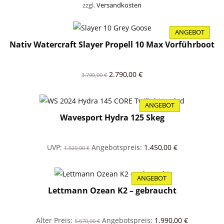
zzgl.
Versandkosten
war:
ist:
2.090,00 €
1.850,00 €.
ANGEBOT
PRODUKT
Nativ Watercraft Slayer Propell 10 Max Vorführboot
IM
ANGEBOT
Ursprünglicher
Aktueller
2.790,00
€
3.790,00
€
Preis
Preis
war:
ist:
ANGEBOT
3.790,00 €
2.790,00 €.
PRODUKT
Wavesport Hydra 125 Skeg
IM
ANGEBOT
Ursprünglicher
Aktueller
UVP:
Angebotspreis:
1.450,00
€
1.529,00
€
Preis
Preis
war:
ist:
ANGEBOT
1.529,00 €
PRODUKT
1.450,00 €.
Lettmann Ozean K2 – gebraucht
IM
ANGEBOT
Ursprünglicher
Aktueller
Alter Preis:
Angebotspreis:
1.990,00
€
5.670,00
€