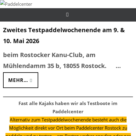
Zum
Inhalt
springen
Zweites Testpaddelwochenende am 9. &
10. Mai 2026
beim Rostocker Kanu-Club, am
Mühlendamm 35 b, 18055 Rostock. …
MEHR…
Fast alle Kajaks haben wir als Testboote im
Paddelcenter
Alternativ zum Testpaddelwochenende besteht auch die
Möglichkeit direkt vor Ort beim Paddelcenter Rostock zu