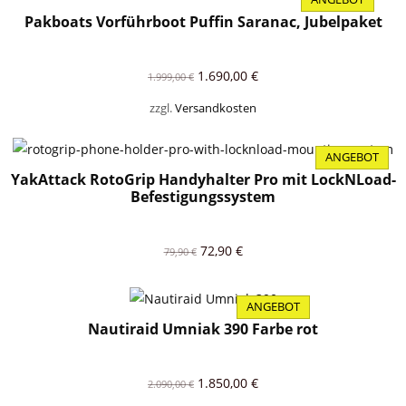
PRODUKT
Pakboats Vorführboot Puffin Saranac, Jubelpaket
IM
ANGEBOT
Ursprünglicher
Aktueller
1.690,00
€
1.999,00
€
Preis
Preis
zzgl.
Versandkosten
war:
ist:
1.999,00 €
1.690,00 €.
ANGEBOT
PRODUKT
YakAttack RotoGrip Handyhalter Pro mit LockNLoad-
IM
ANGEBOT
Befestigungssystem
Ursprünglicher
Aktueller
72,90
€
79,90
€
Preis
Preis
war:
ist:
ANGEBOT
79,90 €
72,90 €.
PRODUKT
Nautiraid Umniak 390 Farbe rot
IM
ANGEBOT
Ursprünglicher
Aktueller
1.850,00
€
2.090,00
€
Preis
Preis