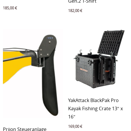
Gen.2 T-Shirt
185,00
€
182,00
€
YakAttack BlackPak Pro
Kayak Fishing Crate 13″ x
16″
169,00
€
Prijon Steueranlage