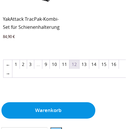
YakAttack TracPak-Kombi-
Set für Schienenhalterung
84,90
€
←
1
2
3
…
9
10
11
12
13
14
15
16
→
Warenkorb