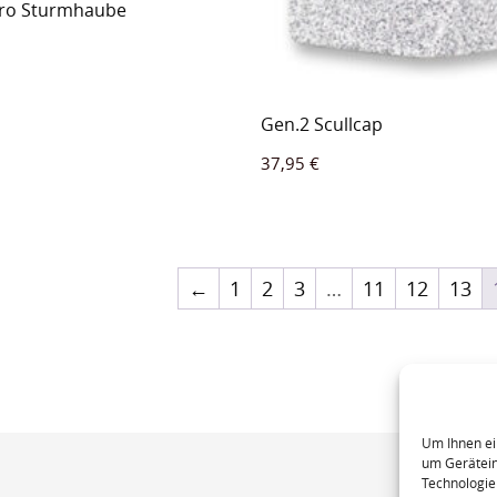
ro Sturmhaube
Gen.2 Scullcap
37,95
€
←
1
2
3
…
11
12
13
Um Ihnen ei
um Gerätein
Technologie