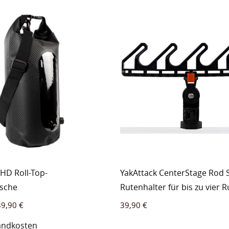
 HD Roll-Top-
YakAttack CenterStage Rod S
asche
Rutenhalter für bis zu vier 
39,90
€
39,90
€
andkosten