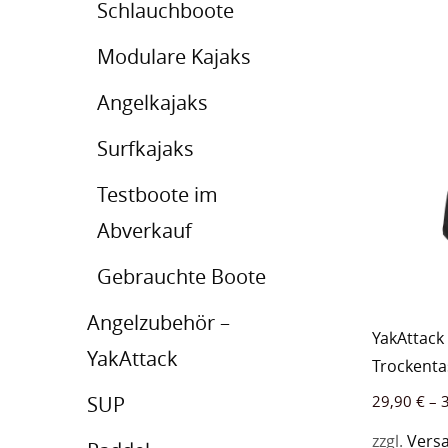
Schlauchboote
Modulare Kajaks
Angelkajaks
Surfkajaks
Testboote im
Abverkauf
Gebrauchte Boote
Angelzubehör –
YakAttack
YakAttack
Trockent
SUP
29,90
€
–
zzgl.
Vers