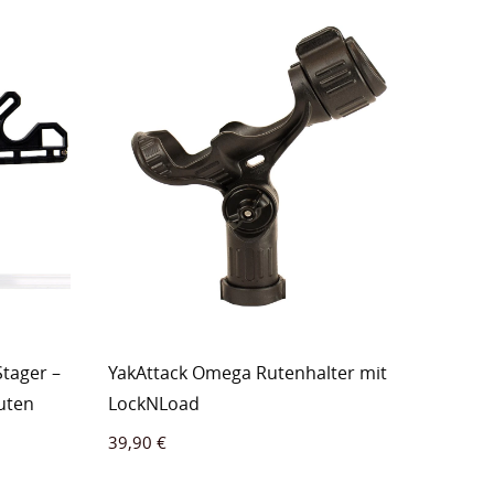
tager –
YakAttack Omega Rutenhalter mit
Ruten
LockNLoad
39,90
€