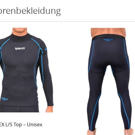
renbekleidung
X L/S Top – Unisex