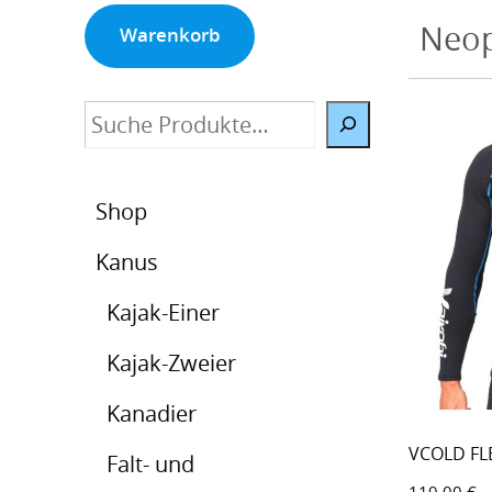
Neop
Warenkorb
Suche
Shop
Kanus
Kajak-Einer
Kajak-Zweier
Kanadier
VCOLD FLE
Falt- und
119,00
€