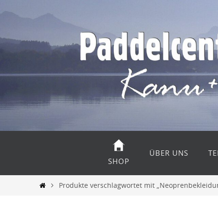
Zum
Inhalt
springen
Zum
Inhalt
ÜBER UNS
TE
springen
SHOP
Start
Produkte verschlagwortet mit „Neoprenbekleidu