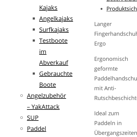
Kajaks
Produktsich
Angelkajaks
Langer
Surfkajaks
Fingerhandschu
Testboote
Ergo
im
Ergonomisch
Abverkauf
geformte
Gebrauchte
Paddelhandsch
Boote
mit Anti-
Angelzubehör
Rutschbeschicht
– YakAttack
Ideal zum
SUP
Paddeln in
Paddel
Übergangszeite