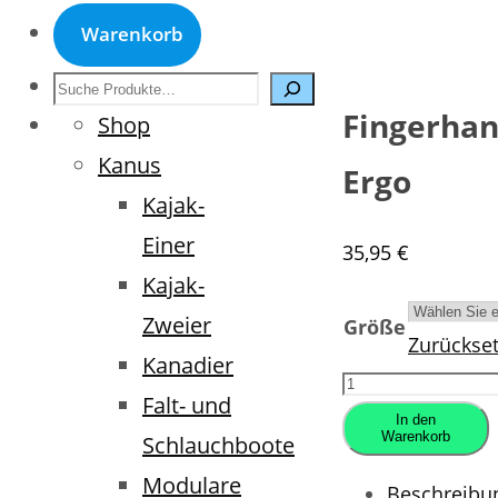
Warenkorb
Suche
Fingerha
Shop
Kanus
Ergo
Kajak-
Einer
35,95
€
Kajak-
Zweier
Größe
Zurückse
Kanadier
Fingerhandschu
Falt- und
Ergo
In den
Warenkorb
Schlauchboote
Menge
Modulare
Beschreibu