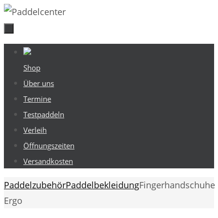
Zum
Inhalt
springen
Zum
Inhalt
Shop
springen
Über uns
Termine
Testpaddeln
Verleih
Öffnungszeiten
Versandkosten
Start
Paddelzubehör
Paddelbekleidung
Fingerhandschuhe
Ergo